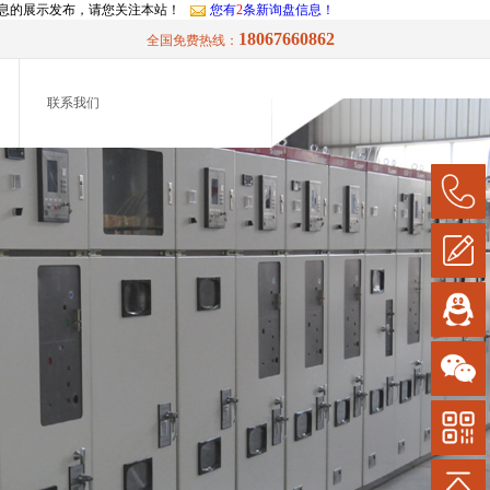
关信息的展示发布，请您关注本站！
您有
2
条新询盘信息！
18067660862
全国免费热线：
联系我们