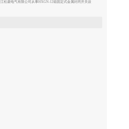
浙江松菱电气有限公司从事HXGN-12箱固定式金属封闭开关设