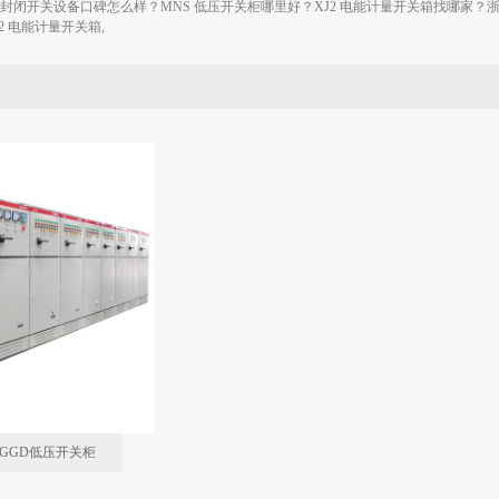
金属封闭开关设备口碑怎么样？MNS 低压开关柜哪里好？XJ2 电能计量开关箱找哪家？
J2 电能计量开关箱,
GGD低压开关柜