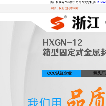
浙江松菱电气有限公司免费为您提供
HXGN
你好，欢迎访问本网站！