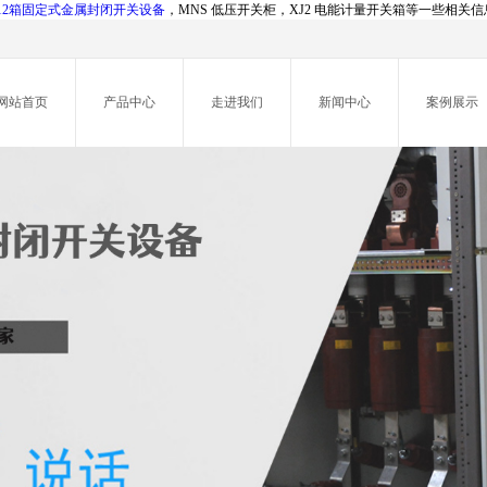
-12箱固定式金属封闭开关设备
，MNS 低压开关柜，XJ2 电能计量开关箱等一些相
网站首页
产品中心
走进我们
新闻中心
案例展示