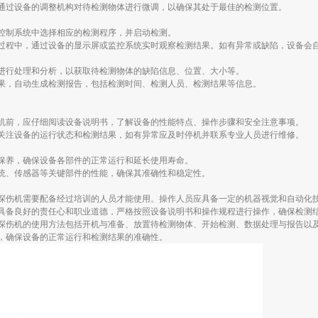
通过设备的调整机构对待检测物体进行微调，以确保其处于最佳的检测位置。
控制系统中选择相应的检测程序，并启动检测。
过程中，通过设备的显示屏或监控系统实时观察检测结果。如有异常或缺陷，设备会
进行处理和分析，以获取待检测物体的缺陷信息、位置、大小等。
果，自动生成检测报告，包括检测时间、检测人员、检测结果等信息。
机前，应仔细阅读设备说明书，了解设备的性能特点、操作步骤和安全注意事项。
关注设备的运行状态和检测结果，如有异常应及时停机并联系专业人员进行维修。
保养，确保设备各部件的正常运行和延长使用寿命。
统、传感器等关键部件的性能，确保其准确性和稳定性。
探伤机需要配备经过培训的人员才能使用。操作人员应具备一定的机器视觉和自动化
具备良好的责任心和职业道德，严格按照设备说明书和操作规程进行操作，确保检测
探伤机的使用方法包括开机与准备、放置待检测物体、开始检测、数据处理与报告以
，确保设备的正常运行和检测结果的准确性。