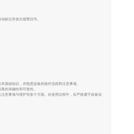
自动标记并发出报警信号。
技术基础知识，并熟悉设备的操作流程和注意事项。
结果的准确性和可靠性。
及注意事项与维护等多个方面。在使用过程中，应严格遵守设备说