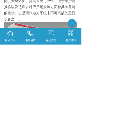
配、安全防护、提高系统可靠性、便于维护与
操作以及适应多种应用场景等方面都具有显著
的优势。它是现代电力系统中不可或缺的重要
设备之一。
网站首页
电话咨询
在线留言
微信咨询
HXGN-12箱固定式金属封闭开关设备口碑怎么
样？MNS 低压开关柜哪里好？XJ2 电能计量开
关箱找哪家？浙江松菱电气有限公司从事HXG
N-12箱固定式金属封闭开关设备,MNS 低压开
关柜,XJ2 电能计量开关箱,